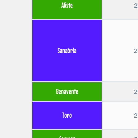
2
Aliste
2
Sanabria
2
Benavente
2
Toro