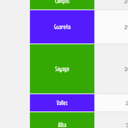
2
Campos
2
Guareña
3
Sayago
Valles
Alba