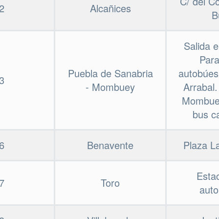
C/ del Co
2
Alcañices
B
Salida 
Par
Puebla de Sanabria
autobúes 
3
- Mombuey
Arrabal.
Mombue
bus c
6
Benavente
Plaza L
Esta
7
Toro
aut