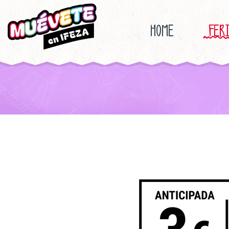
HOME
FER