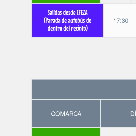
Salidas desde IFEZA
17:30
(Parada de autobús de
dentro del recinto)
COMARCA
D