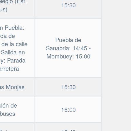
legio (Est.
15:30
us)
en Puebla:
ada de
Puebla de
de la calle
Sanabria: 14:45 -
 Salida en
Mombuey: 15:00
y: Parada
arretera
as Monjas
15:30
ción de
16:00
obuses