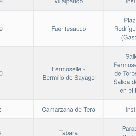
8
Villalpando
Inst
Plaz
9
Fuentesauco
Rodrígu
(Gaso
Sal
Fermose
Fermoselle -
0
de Toro
Bermillo de Sayago
Salida d
en el 
2
Camarzana de Tera
Inst
Para
3
Tabara