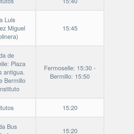
itutos
15:40
a Luis
ez Miguel
15:45
linera)
ida de
lle: Plaza
Fermoselle: 15:30 -
s antigua.
Bermillo: 15:50
e Bermillo
instituto
itutos
15:20
da Bus
15:20